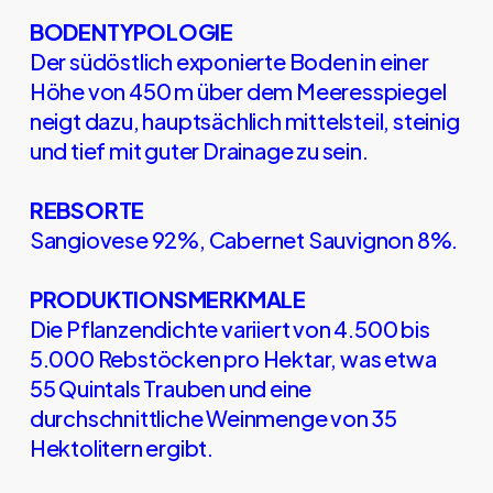
BODENTYPOLOGIE
Der südöstlich exponierte Boden in einer
Höhe von 450 m über dem Meeresspiegel
neigt dazu, hauptsächlich mittelsteil, steinig
und tief mit guter Drainage zu sein.
REBSORTE
Sangiovese 92%, Cabernet Sauvignon 8%.
PRODUKTIONSMERKMALE
Die Pflanzendichte variiert von 4.500 bis
5.000 Rebstöcken pro Hektar, was etwa
55 Quintals Trauben und eine
durchschnittliche Weinmenge von 35
Hektolitern ergibt.