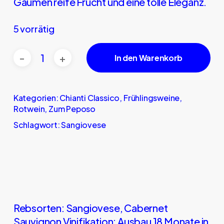
Gaumen reife Frucht und eine tolle Eleganz.
5 vorrätig
In den Warenkorb
Kategorien:
Chianti Classico
,
Frühlingsweine
,
Rotwein
,
Zum Peposo
Schlagwort:
Sangiovese
Rebsorten: Sangiovese, Cabernet
Sauvignon Vinifikation: Ausbau 18 Monate in