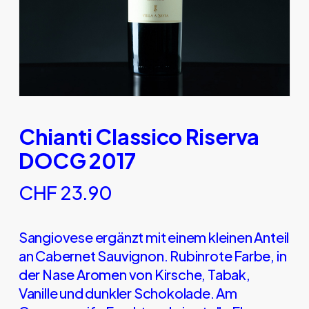
Chianti Classico Riserva
DOCG 2017
CHF
23.90
Sangiovese ergänzt mit einem kleinen Anteil
an Cabernet Sauvignon. Rubinrote Farbe, in
der Nase Aromen von Kirsche, Tabak,
Vanille und dunkler Schokolade. Am