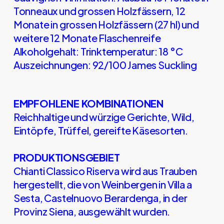
Tonneaux und grossen Holzfässern, 12
Monate in grossen Holzfässern (27 hl) und
weitere 12 Monate Flaschenreife
Alkoholgehalt: Trinktemperatur: 18 °C
Auszeichnungen: 92/100 James Suckling
EMPFOHLENE KOMBINATIONEN
Reichhaltige und würzige Gerichte, Wild,
Eintöpfe, Trüffel, gereifte Käsesorten.
PRODUKTIONSGEBIET
Chianti Classico Riserva wird aus Trauben
hergestellt, die von Weinbergen in Villa a
Sesta, Castelnuovo Berardenga, in der
Provinz Siena, ausgewählt wurden.