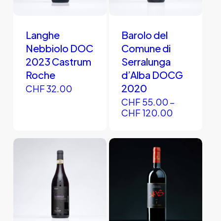
Produkt
weist
Langhe
Barolo del
mehrere
Nebbiolo DOC
Comune di
Varianten
2023 Castrum
Serralunga
auf.
Roche
d’Alba DOCG
Die
2020
CHF
32.00
Optionen
CHF
55.00
–
können
CHF
120.00
auf
der
Produktseite
gewählt
werden