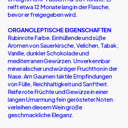
reift etwa 12 Monate lang in der Flasche,
bevor er freigegeben wird.
ORGANOLEPTISCHE EIGENSCHAFTEN
Rubinrote Farbe. Einhüllende und süße
Aromen von Sauerkirsche, Veilchen, Tabak,
Vanille, dunkler Schokolade und
mediterranen Gewürzen. Unverkennbar
mineralischer und würziger Fruchtton in der
Nase. Am Gaumen taktile Empfindungen
von Fülle, Reichhaltigkeit und Sanftheit.
Reife rote Früchte und Gewürze in einer
langen Umarmung fein gerösteter Noten
verleihen diesem Wein große
geschmackliche Eleganz.