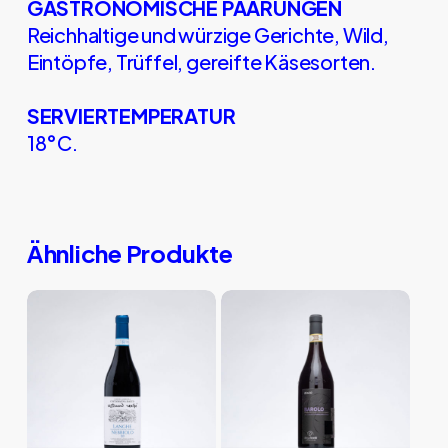
GASTRONOMISCHE PAARUNGEN
Reichhaltige und würzige Gerichte, Wild,
Eintöpfe, Trüffel, gereifte Käsesorten.
SERVIERTEMPERATUR
18°C.
Ähnliche Produkte
Dieses