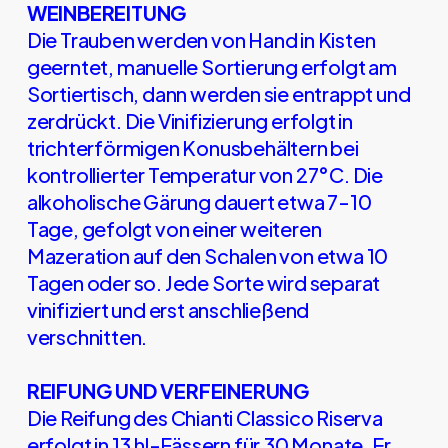
WEINBEREITUNG
Die Trauben werden von Hand in Kisten
geerntet, manuelle Sortierung erfolgt am
Sortiertisch, dann werden sie entrappt und
zerdrückt. Die Vinifizierung erfolgt in
trichterförmigen Konusbehältern bei
kontrollierter Temperatur von 27°C. Die
alkoholische Gärung dauert etwa 7-10
Tage, gefolgt von einer weiteren
Mazeration auf den Schalen von etwa 10
Tagen oder so. Jede Sorte wird separat
vinifiziert und erst anschließend
verschnitten.
REIFUNG UND VERFEINERUNG
Die Reifung des Chianti Classico Riserva
erfolgt in 13 hl-Fässern für 30 Monate. Er