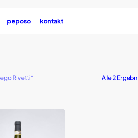
peposo
kontakt
ego Rivetti“
Alle 2 Ergeb