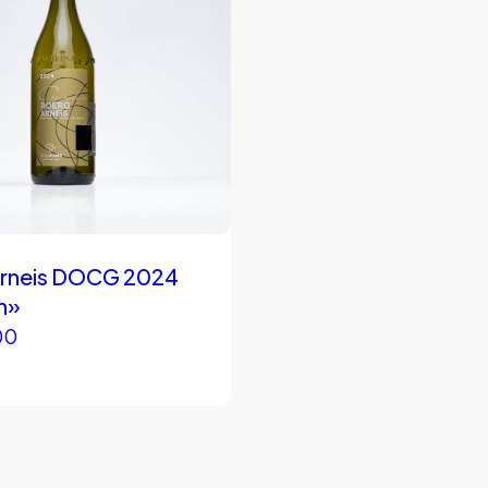
Arneis DOCG 2024
in»
00