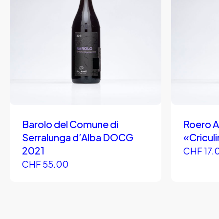
Barolo del Comune di
Roero 
Serralunga d’Alba DOCG
«Cricul
2021
CHF
17.
CHF
55.00