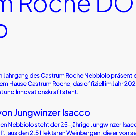
m Roche DOC
p
en Jahrgang des Castrum Roche Nebbiolo präsentie
 Hause Castrum Roche, das offiziell im Jahr 202
ät und Innovationskraft steht.
 von Jungwinzer Isacco
 Nebbiolo steht der 25-jährige Jungwinzer Isacco
t, aus den 2.5 Hektaren Weinbergen, die er von se