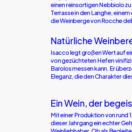
einen reinsortigen Nebbiolo zu
Terrasse in den Langhe, einem
die Weinberge von Rocche dell
Natürliche Weinber
Isacco legt großen Wert auf ei
von gezüchteten Hefen vinifizie
Barolos messen kann. Er überz
Eleganz, die den Charakter die
Ein Wein, der begeis
Mit einer Produktion von rund 
dieser Jahrgang ein echter Geh
Weinliebhaber. Ob als Begleite