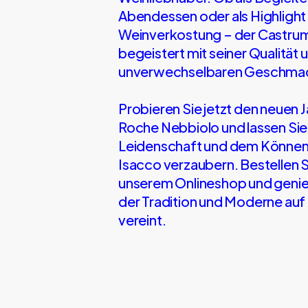
Abendessen oder als Highlight 
Weinverkostung – der Castru
begeistert mit seiner Qualität
unverwechselbaren Geschma
Probieren Sie jetzt den neuen
Roche Nebbiolo und lassen Sie 
Leidenschaft und dem Können
Isacco verzaubern. Bestellen S
unserem Onlineshop und genie
der Tradition und Moderne auf 
vereint.