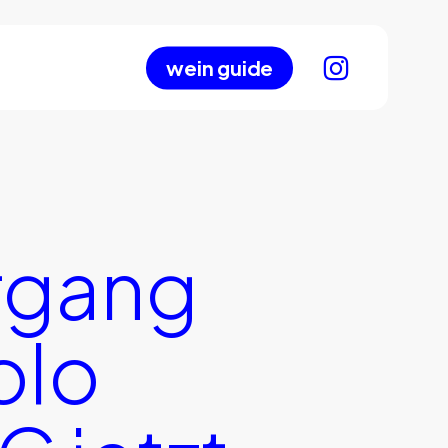
wein guide
rgang
olo