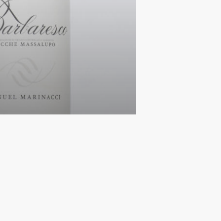
ocche
021 DOCG