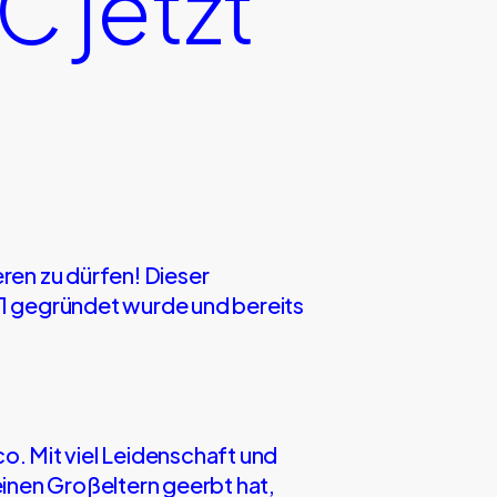
 jetzt
ren zu dürfen! Dieser
1 gegründet wurde und bereits
. Mit viel Leidenschaft und
inen Großeltern geerbt hat,