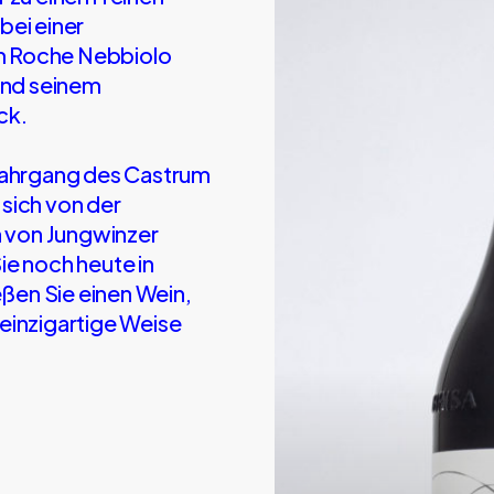
bei einer
m Roche Nebbiolo
 und seinem
ck.
 Jahrgang des Castrum
sich von der
 von Jungwinzer
ie noch heute in
ßen Sie einen Wein,
einzigartige Weise