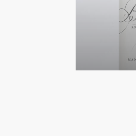
Barbaresco R
Massalupo 2