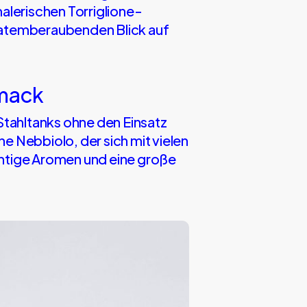
alerischen Torriglione-
m atemberaubenden Blick auf
hmack
Stahltanks ohne den Einsatz
he Nebbiolo, der sich mit vielen
chtige Aromen und eine große