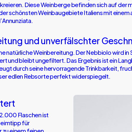
 kreieren. Diese Weinberge befinden sich auf der m
 der schönsten Weinbaugebiete Italiens mit eine
’Annunziata.
eitung und unverfälschter Gesc
ne natürliche Weinbereitung. Der Nebbiolo wird in 
rt und bleibt ungefiltert. Das Ergebnis ist ein Lang
eugt durch seine hervorragende Trinkbarkeit, fru
ser edlen Rebsorte perfekt widerspiegelt.
Barbaresco
tert
Rocche
Massalupo
12.000 Flaschen ist
2021
eimtipp für
DOCG
r zu einem feinen