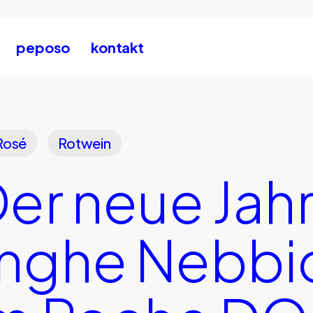
peposo
kontakt
Rosé
Rotwein
Der neue Jah
nghe Nebbi